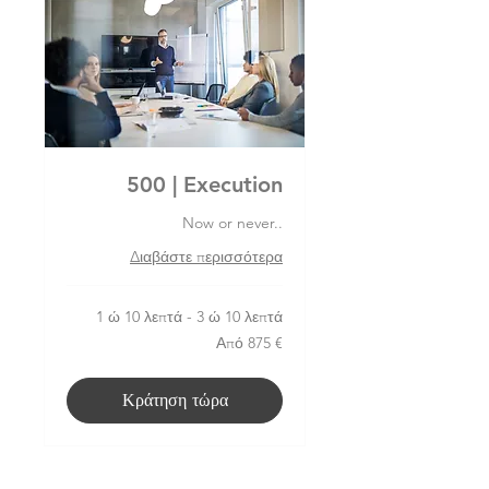
500 | Execution
Now or never..
Διαβάστε περισσότερα
1 ώ 10 λεπτά - 3 ώ 10 λεπτά
Από
Από 875 €
875
ευρώ
Κράτηση τώρα