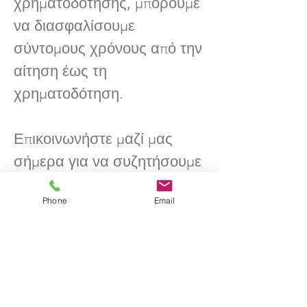
χρηματοδότησης, μπορούμε
να διασφαλίσουμε
σύντομους χρόνους από την
αίτηση έως τη
χρηματοδότηση.
Επικοινωνήστε μαζί μας
σήμερα για να συζητήσουμε
τις ανάγκες
Phone
Email
χρηματοδότησης ανάπτυξης
ακινήτων σας και να
ανακαλύψετε πώς οι
ιδιωτικές λύσεις
χρηματοδότησης που